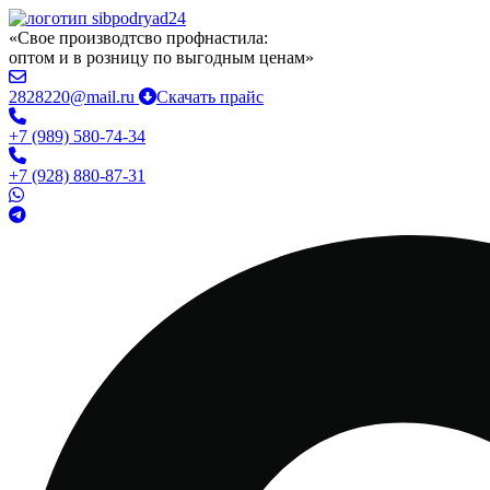
«Свое производтсво профнастила:
оптом и в розницу по выгодным ценам»
2828220@mail.ru
Скачать прайс
+7 (989) 580-74-34
+7 (928) 880-87-31