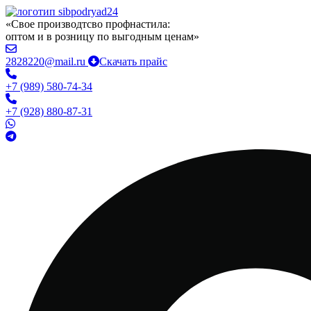
«Свое производтсво профнастила:
оптом и в розницу по выгодным ценам»
2828220@mail.ru
Скачать прайс
+7 (989) 580-74-34
+7 (928) 880-87-31