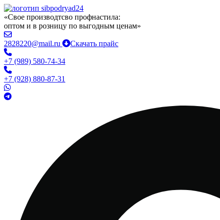
«Свое производтсво профнастила:
оптом и в розницу по выгодным ценам»
2828220@mail.ru
Скачать прайс
+7 (989) 580-74-34
+7 (928) 880-87-31