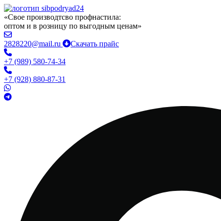
«Свое производтсво профнастила:
оптом и в розницу по выгодным ценам»
2828220@mail.ru
Скачать прайс
+7 (989) 580-74-34
+7 (928) 880-87-31