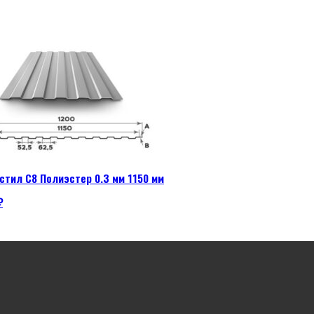
тил С8 Полиэстер 0.3 мм 1150 мм
₽