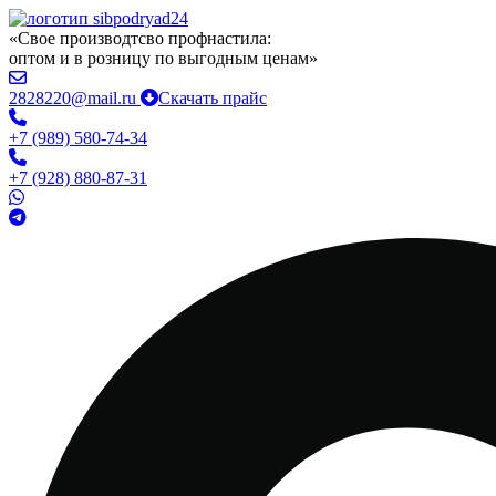
«Свое производтсво профнастила:
оптом и в розницу по выгодным ценам»
2828220@mail.ru
Скачать прайс
+7 (989) 580-74-34
+7 (928) 880-87-31