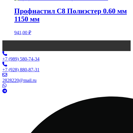
Профнастил С8 Полиэстер 0.60 мм
1150 мм
941,00
₽
+7 (989) 580-74-34
+7 (928) 880-87-31
2828220@mail.ru