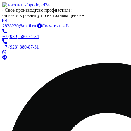
«Свое производтсво профнастила:
оптом и в розницу по выгодным ценам»
2828220@mail.ru
Скачать прайс
+7 (989) 580-74-34
+7 (928) 880-87-31