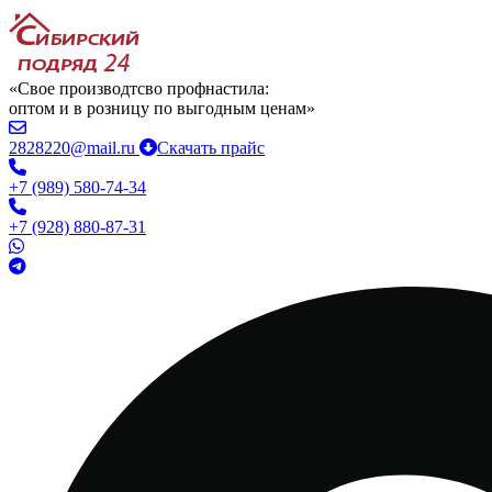
«Свое производтсво профнастила:
оптом и в розницу по выгодным ценам»
2828220@mail.ru
Скачать прайс
+7 (989) 580-74-34
+7 (928) 880-87-31