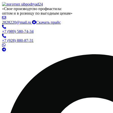
«Свое производтсво профнастила:
оптом и в розницу по выгодным ценам»
2828220@mail.ru
Скачать прайс
+7 (989) 580-74-34
+7 (928) 880-87-31