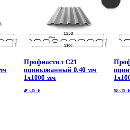
Профнастил С21
Проф
мм
оцинкованный 0.40 мм
оцин
1х1000 мм
1х10
493,00
₽
688,00