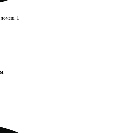
 помещ. 1
мм