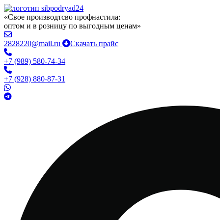
«Свое производтсво профнастила:
оптом и в розницу по выгодным ценам»
2828220@mail.ru
Скачать прайс
+7 (989) 580-74-34
+7 (928) 880-87-31