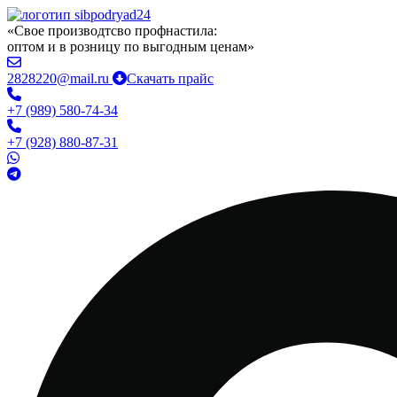
«Свое производтсво профнастила:
оптом и в розницу по выгодным ценам»
2828220@mail.ru
Скачать прайс
+7 (989) 580-74-34
+7 (928) 880-87-31