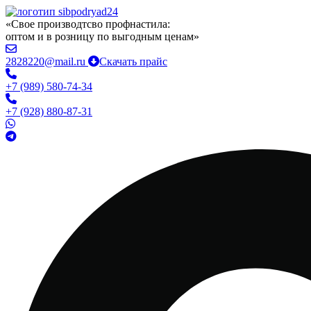
«Свое производтсво профнастила:
оптом и в розницу по выгодным ценам»
2828220@mail.ru
Скачать прайс
+7 (989) 580-74-34
+7 (928) 880-87-31