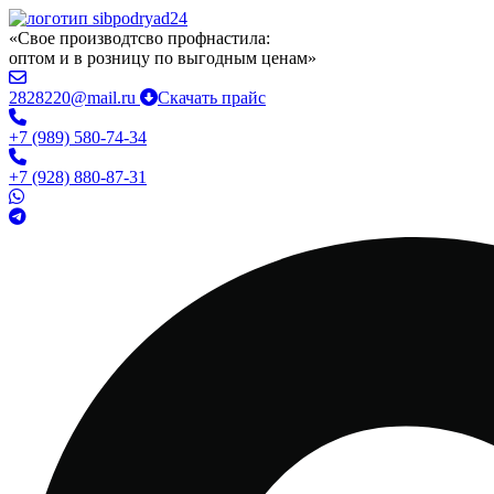
«Свое производтсво профнастила:
оптом и в розницу по выгодным ценам»
2828220@mail.ru
Скачать прайс
+7 (989) 580-74-34
+7 (928) 880-87-31