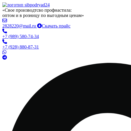
«Свое производтсво профнастила:
оптом и в розницу по выгодным ценам»
2828220@mail.ru
Скачать прайс
+7 (989) 580-74-34
+7 (928) 880-87-31