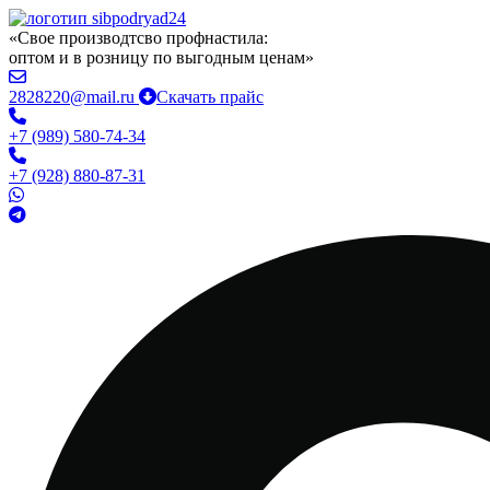
«Свое производтсво профнастила:
оптом и в розницу по выгодным ценам»
2828220@mail.ru
Скачать прайс
+7 (989) 580-74-34
+7 (928) 880-87-31