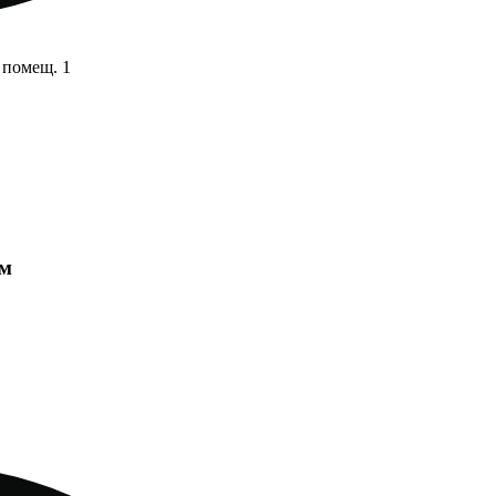
 помещ. 1
мм