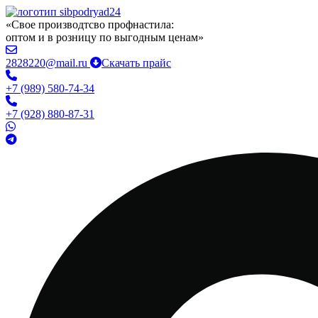
«Свое производтсво профнастила:
оптом и в розницу по выгодным ценам»
2828220@mail.ru
Скачать прайс
+7 (989) 580-74-34
+7 (928) 880-87-31