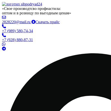
«Свое производтсво профнастила:
оптом и в розницу по выгодным ценам»
2828220@mail.ru
Скачать прайс
+7 (989) 580-74-34
+7 (928) 880-87-31