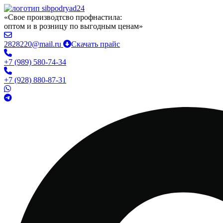
«Свое производтсво профнастила:
оптом и в розницу по выгодным ценам»
2828220@mail.ru
Скачать прайс
+7 (989) 580-74-34
+7 (928) 880-87-31