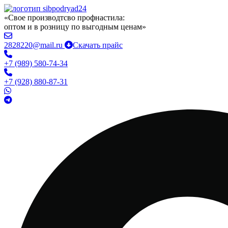
«Свое производтсво профнастила:
оптом и в розницу по выгодным ценам»
2828220@mail.ru
Скачать прайс
+7 (989) 580-74-34
+7 (928) 880-87-31