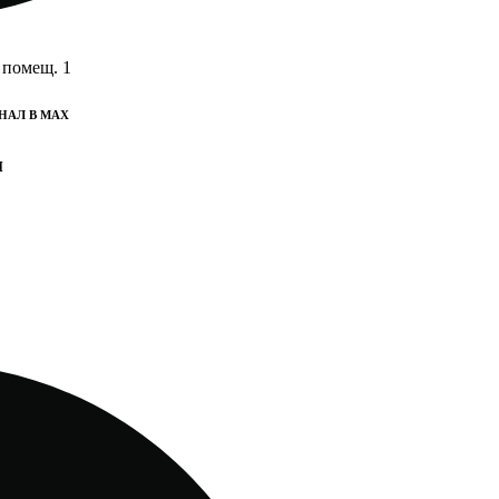
 помещ. 1
НАЛ В MAX
м