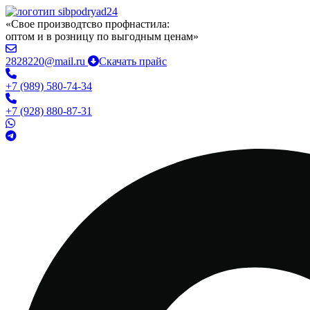
«Свое производтсво профнастила:
оптом и в розницу по выгодным ценам»
2828220@mail.ru
Скачать прайс
+7 (989) 580-74-34
+7 (928) 880-87-31