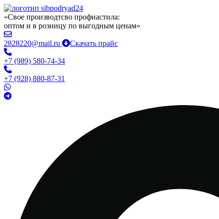
«Свое производтсво профнастила:
оптом и в розницу по выгодным ценам»
2828220@mail.ru
Скачать прайс
+7 (989) 580-74-34
+7 (928) 880-87-31